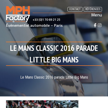
Skip
to
CONTACT
RÉFÉRENCES
Menu
content
+33 (0)1 70 69 21 25
Événementiel automobile – Paris
F
I
a
n
c
s
e
t
LE MANS CLASSIC 2016 PARADE
b
a
o
g
LITTLE BIG MANS
o
r
k
a
m
Le Mans Classic 2016 parade Little Big Mans