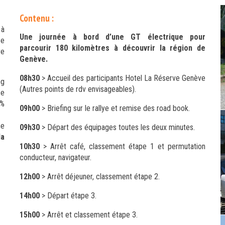
Contenu :
 à
Une journée à bord d’une GT électrique pour
Ce
parcourir 180 kilomètres à découvrir la région de
re
Genève.
08h30
> Accueil des participants Hotel La Réserve Genève
ng
(Autres points de rdv envisageables).
ce
0%
09h00
> Briefing sur le rallye et remise des road book.
ne
09h30
> Départ des équipages toutes les deux minutes.
la
10h30
> Arrêt café, classement étape 1 et permutation
conducteur, navigateur.
12h00
> Arrêt déjeuner, classement étape 2.
14h00
> Départ étape 3.
15h00
> Arrêt et classement étape 3.