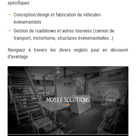
spécifiques :
Conception/design et fabrication de véhicules
événementiels
Gestion de roadshows et autres tournées (camion de
transport, motorhome, structures événementielles…)
Naviguez à travers les divers onglets pour en découvrir
d’avantage.
MPH Factory est expert en événementiel mobile
MOBILE SOLUTIONS
et éphémère ainsi qu’en matériel événementiel, le
partenaire unique pour votre projet