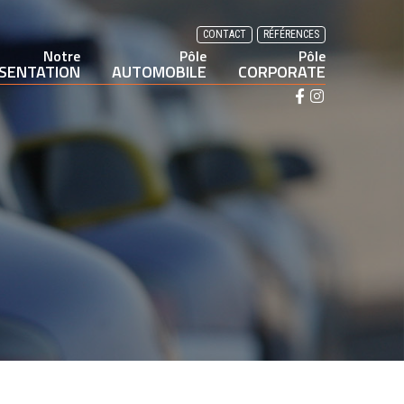
CONTACT
RÉFÉRENCES
Notre
Pôle
Pôle
SENTATION
AUTOMOBILE
CORPORATE
F
I
a
n
c
s
e
t
b
a
o
g
o
r
k
a
m