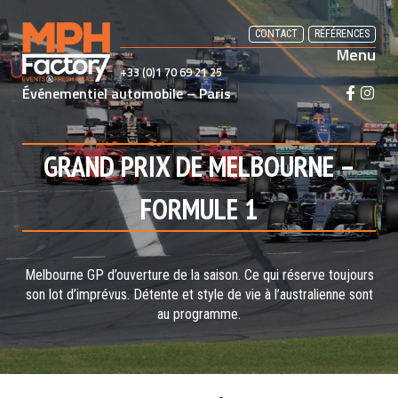
Skip
to
CONTACT
RÉFÉRENCES
Menu
content
+33 (0)1 70 69 21 25
Événementiel automobile – Paris
F
I
a
n
c
s
e
t
GRAND PRIX DE MELBOURNE –
b
a
o
g
FORMULE 1
o
r
k
a
m
Melbourne GP d’ouverture de la saison. Ce qui réserve toujours
son lot d’imprévus. Détente et style de vie à l’australienne sont
au programme.