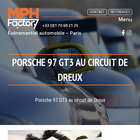
Skip
to
CONTACT
RÉFÉRENCES
Menu
content
+33 (0)1 70 69 21 25
Événementiel automobile – Paris
F
I
a
n
c
s
e
t
PORSCHE 97 GT3 AU CIRCUIT DE
b
a
o
g
DREUX
o
r
k
a
m
Porsche 97 GT3 au circuit de Dreux