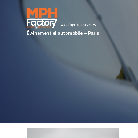
Skip
to
content
+33 (0)1 70 69 21 25
Événementiel automobile – Paris