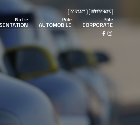
CONTACT
RÉFÉRENCES
Notre
Pôle
Pôle
SENTATION
AUTOMOBILE
CORPORATE
F
I
a
n
c
s
e
t
b
a
o
g
o
r
k
a
m