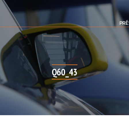
PRÉ
Q60_43