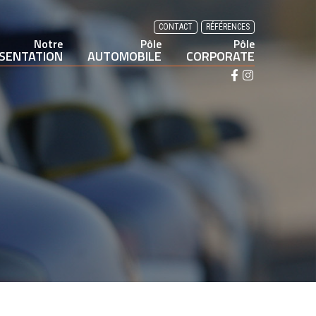
CONTACT
RÉFÉRENCES
Notre
Pôle
Pôle
SENTATION
AUTOMOBILE
CORPORATE
F
I
a
n
c
s
e
t
b
a
o
g
o
r
k
a
m