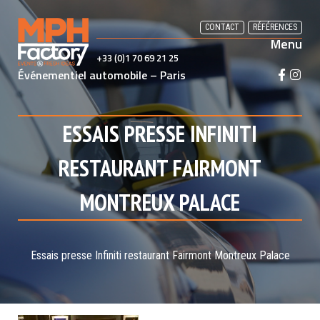
Skip
to
CONTACT
RÉFÉRENCES
Menu
content
+33 (0)1 70 69 21 25
Événementiel automobile – Paris
F
I
a
n
c
s
e
t
ESSAIS PRESSE INFINITI
b
a
o
g
RESTAURANT FAIRMONT
o
r
k
a
MONTREUX PALACE
m
Essais presse Infiniti restaurant Fairmont Montreux Palace