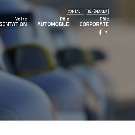
CONTACT
RÉFÉRENCES
Notre
Pôle
Pôle
SENTATION
AUTOMOBILE
CORPORATE
F
I
a
n
c
s
e
t
b
a
o
g
o
r
k
a
m