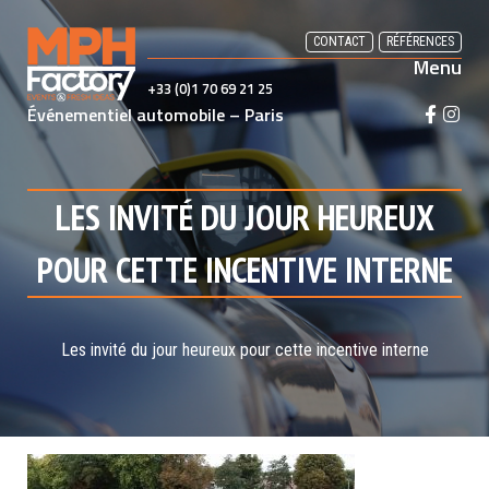
Skip
to
CONTACT
RÉFÉRENCES
Menu
content
+33 (0)1 70 69 21 25
Événementiel automobile – Paris
F
I
a
n
c
s
e
t
LES INVITÉ DU JOUR HEUREUX
b
a
o
g
POUR CETTE INCENTIVE INTERNE
o
r
k
a
m
Les invité du jour heureux pour cette incentive interne