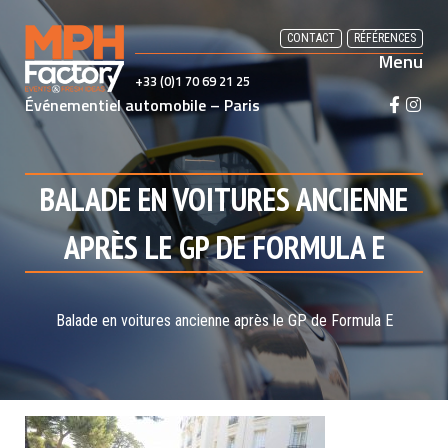
Skip
to
CONTACT
RÉFÉRENCES
Menu
content
+33 (0)1 70 69 21 25
Événementiel automobile – Paris
F
I
a
n
c
s
e
t
BALADE EN VOITURES ANCIENNE
b
a
o
g
APRÈS LE GP DE FORMULA E
o
r
k
a
m
Balade en voitures ancienne après le GP de Formula E