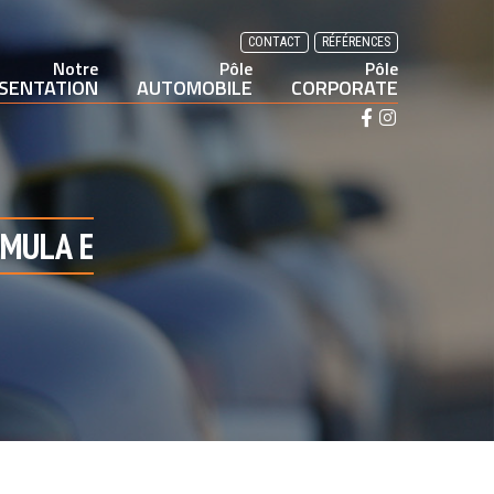
CONTACT
RÉFÉRENCES
Notre
Pôle
Pôle
SENTATION
AUTOMOBILE
CORPORATE
F
I
a
n
c
s
e
t
b
a
RMULA E
o
g
o
r
k
a
m