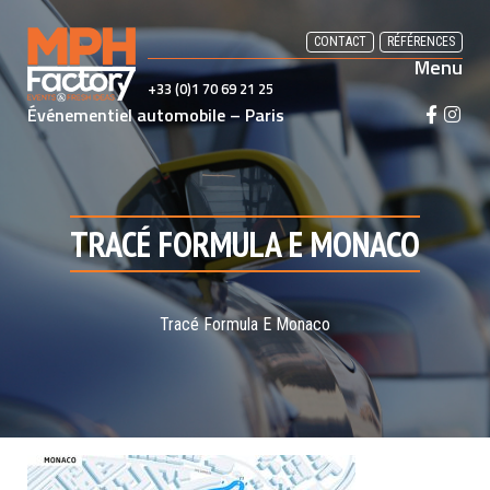
Skip
to
CONTACT
RÉFÉRENCES
Menu
content
+33 (0)1 70 69 21 25
Événementiel automobile – Paris
F
I
a
n
c
s
e
t
b
a
TRACÉ FORMULA E MONACO
o
g
o
r
k
a
m
Tracé Formula E Monaco