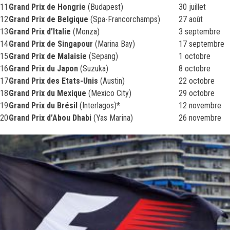
11
Grand Prix de Hongrie
(Budapest)
30 juillet
12
Grand Prix de Belgique
(Spa-Francorchamps)
27 août
13
Grand Prix d’Italie
(Monza)
3 septembre
14
Grand Prix de Singapour
(Marina Bay)
17 septembre
15
Grand Prix de Malaisie
(Sepang)
1 octobre
16
Grand Prix du Japon
(Suzuka)
8 octobre
17
Grand Prix des Etats-Unis
(Austin)
22 octobre
18
Grand Prix du Mexique
(Mexico City)
29 octobre
19
Grand Prix du Brésil
(Interlagos)*
12 novembre
20
Grand Prix d’Abou Dhabi
(Yas Marina)
26 novembre