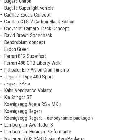
– Bugatti Chiron
– Bugatti Superlight vehicle
– Cadillac Escala Concept
– Cadillac CTS-V Carbon Black Edition
– Chevrolet Camaro Track Concept
– David Brown Speedback
– Dendrobium concept
– Eadon Green
– Ferrari 812 Superfast
– Ferrari 488 GTB Liberty Walk
– Fittipaldi EF7 Vision Gran Turismo
– Jaguar F-Type 400 Sport
– Jaguar I-Pace
– Kahn Vengeance Volante
– Kia Stinger GT
– Koenigsegg Agera RS « MK »
– Koenigsegg Regera
– Koenigsegg Regera « aerodynamic package »
– Lamborghini Aventador S
– Lamborghini Huracan Performante
– McLaren 570S FAB Design AeroPackage