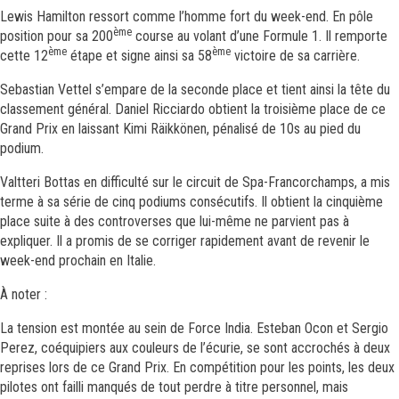
Lewis Hamilton ressort comme l’homme fort du week-end. En pôle
ème
position pour sa 200
course au volant d’une Formule 1. Il remporte
ème
ème
cette 12
étape et signe ainsi sa 58
victoire de sa carrière.
Sebastian Vettel s’empare de la seconde place et tient ainsi la tête du
classement général. Daniel Ricciardo obtient la troisième place de ce
Grand Prix en laissant Kimi Räikkönen, pénalisé de 10s au pied du
podium.
Valtteri Bottas en difficulté sur le circuit de Spa-Francorchamps, a mis
terme à sa série de cinq podiums consécutifs. Il obtient la cinquième
place suite à des controverses que lui-même ne parvient pas à
expliquer. Il a promis de se corriger rapidement avant de revenir le
week-end prochain en Italie.
À noter :
La tension est montée au sein de Force India. Esteban Ocon et Sergio
Perez, coéquipiers aux couleurs de l’écurie, se sont accrochés à deux
reprises lors de ce Grand Prix. En compétition pour les points, les deux
pilotes ont failli manqués de tout perdre à titre personnel, mais