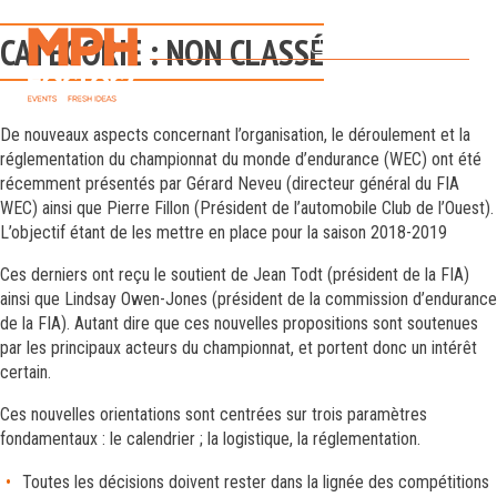
Skip
to
CATÉGORIE :
NON CLASSÉ
CONTACT
RÉFÉRENCES
Menu
content
+33 (0)1 70 69 21 25
Événementiel automobile – Paris
F
I
De nouveaux aspects concernant l’organisation, le déroulement et la
a
n
réglementation du championnat du monde d’endurance (WEC) ont été
c
s
récemment présentés par Gérard Neveu (directeur général du FIA
e
t
WEC) ainsi que Pierre Fillon (Président de l’automobile Club de l’Ouest).
b
a
L’objectif étant de les mettre en place pour la saison 2018-2019
o
g
o
r
Ces derniers ont reçu le soutient de Jean Todt (président de la FIA)
ainsi que Lindsay Owen-Jones (président de la commission d’endurance
k
a
de la FIA). Autant dire que ces nouvelles propositions sont soutenues
m
par les principaux acteurs du championnat, et portent donc un intérêt
certain.
Ces nouvelles orientations sont centrées sur trois paramètres
fondamentaux : le calendrier ; la logistique, la réglementation.
Toutes les décisions doivent rester dans la lignée des compétitions