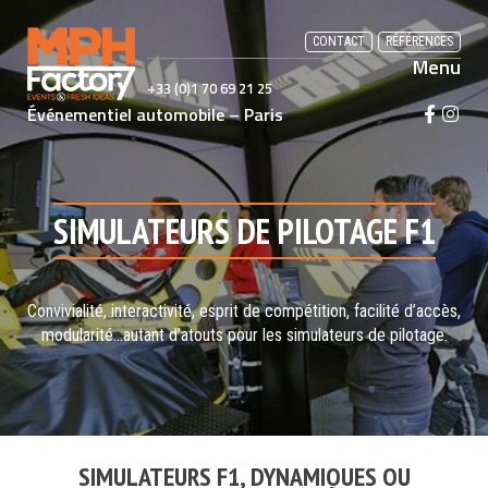
Skip
to
CONTACT
RÉFÉRENCES
Menu
content
+33 (0)1 70 69 21 25
Événementiel automobile – Paris
F
I
a
n
c
s
e
t
b
a
SIMULATEURS DE PILOTAGE F1
o
g
o
r
k
a
Convivialité, interactivité, esprit de compétition, facilité d’accès,
m
modularité…autant d’atouts pour les simulateurs de pilotage.
SIMULATEURS F1, DYNAMIQUES OU